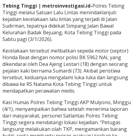
Tebing Tinggi | metroinvestigasi.id-
Polres Tebing
Tinggi melalui Satuan Lalu Lintas menindaklanjuti
kejadian kecelakaan lalu lintas yang terjadi di Jalan
Sudirman, tepatnya didekat Simpang Jalan Bawal
Kelurahan Badak Bejuang, Kota Tebing Tinggi pada
Sabtu pagi (3/1/2026).
Kecelakaan tersebut melibatkan sepeda motor (septor)
Honda Beat dengan nomor polisi BK 5962 NAL yang
dikendarai oleh Dea Ajeng Lestari (18) dengan seorang
pejalan kaki bernama Sumardi (73). Akibat peristiwa
tersebut, keduanya mengalami luka-luka dan langsung
dibawa ke RS Natama Kota Tebing Tinggi untuk
mendapatkan perawatan medis.
Kasi Humas Polres Tebing Tinggi AKP Mulyono, Minggu
(4/1), menyampaikan bahwa setelah menerima laporan
dari masyarakat, personel Satlantas Polres Tebing
Tinggi segera mendatangi lokasi kejadian. “Petugas
langsung melakukan olah TKP, mengamankan barang
bukti, serta membantu proses evakuasi korban ke