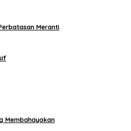
erbatasan Meranti
if
ang Membahayakan