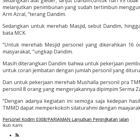
Sedangkan alat gleder, lanjut Dandim,untuk hari ini tida
melanjutkan penimbunan yang sudah tertimbun menggunaka
Arm Azral, “terang Dandim.
Sedangkan untuk merehab Masjid, sebut Dandim, hingga
bata MCK.
“Untuk merehab Mesjid personel yang dikerahkan 16 ora
masyarakat, “ungkap Dandim.
Masih diterangkan Dandim bahwa untuk pekerjaan pembua
untuk coran jembatan dengan jumlah personil yang dituru
Dan untuk pekerjaan merehab Mushalla personil pra TMM
personil 8 orang yang mengerjakannya dipimpim Serma Za
“Dengan adanya kegiatan ini semoga saja kedepan hasi
TMMD dapat memperkokoh silaturahmi dengan maayarakat
Personel Kodim 0308/PARIAMAN Lanjutkan Peningkatan Jalan
Ikuti Kami