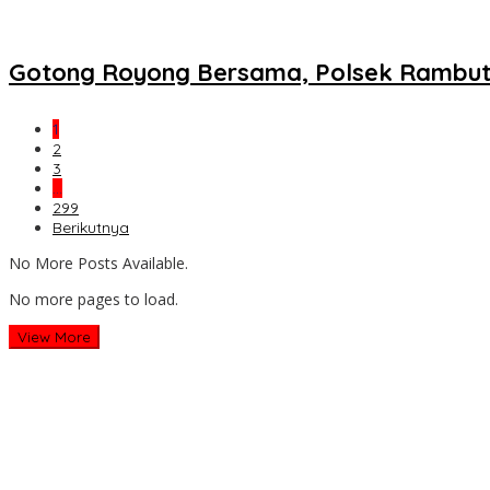
Gotong Royong Bersama, Polsek Rambu
1
2
3
…
299
Berikutnya
No More Posts Available.
No more pages to load.
View More