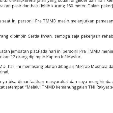
k diturunkan,karena jalan yang sudah di gleder dari hari ke
n pasir dan batu lebih kurang 180 meter. Dalam pekerja
 saat ini personil Pra TMMD masih melanjutkan pemasan
ng dipimpin Serda Irwan, semoga saja pekerjaan rehab 
tan jembatan plat.Pada hari ini personil Pra TMMD meni
nkan 12 orang dipimpin Kapten Inf Maslur.
D, hari ini memasang plafon dibagian Mik’rab Mushola da
inal.
lnya bisa dimanfaatkan masyarakat dan saya menghimba
 setempat. “Melalui TMMD kemanunggalan TNI Rakyat sem