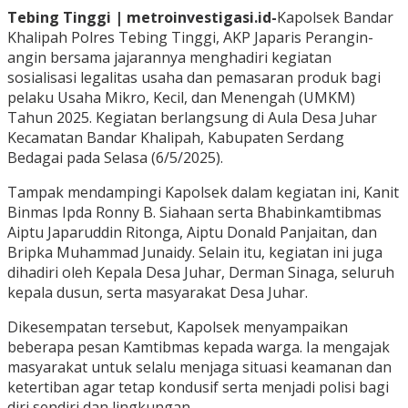
Tebing Tinggi | metroinvestigasi.id-
Kapolsek Bandar
Khalipah Polres Tebing Tinggi, AKP Japaris Perangin-
angin bersama jajarannya menghadiri kegiatan
sosialisasi legalitas usaha dan pemasaran produk bagi
pelaku Usaha Mikro, Kecil, dan Menengah (UMKM)
Tahun 2025. Kegiatan berlangsung di Aula Desa Juhar
Kecamatan Bandar Khalipah, Kabupaten Serdang
Bedagai pada Selasa (6/5/2025).
Tampak mendampingi Kapolsek dalam kegiatan ini, Kanit
Binmas Ipda Ronny B. Siahaan serta Bhabinkamtibmas
Aiptu Japaruddin Ritonga, Aiptu Donald Panjaitan, dan
Bripka Muhammad Junaidy. Selain itu, kegiatan ini juga
dihadiri oleh Kepala Desa Juhar, Derman Sinaga, seluruh
kepala dusun, serta masyarakat Desa Juhar.
Dikesempatan tersebut, Kapolsek menyampaikan
beberapa pesan Kamtibmas kepada warga. Ia mengajak
masyarakat untuk selalu menjaga situasi keamanan dan
ketertiban agar tetap kondusif serta menjadi polisi bagi
diri sendiri dan lingkungan.