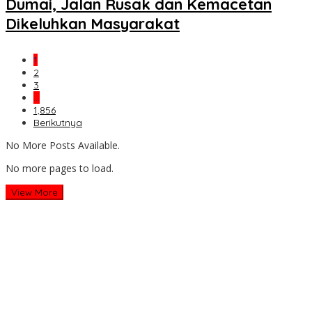
Dumai, Jalan Rusak dan Kemacetan
Dikeluhkan Masyarakat
1
2
3
…
1,856
Berikutnya
No More Posts Available.
No more pages to load.
View More