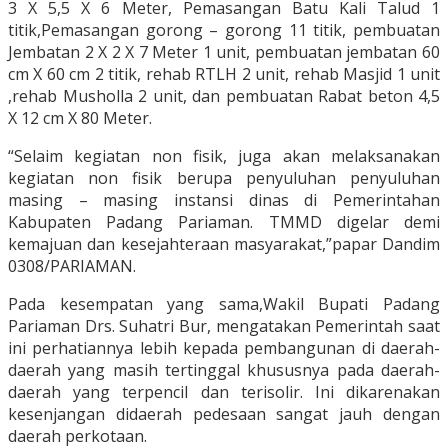
3 X 5,5 X 6 Meter, Pemasangan Batu Kali Talud 1
titik,Pemasangan gorong – gorong 11 titik, pembuatan
Jembatan 2 X 2 X 7 Meter 1 unit, pembuatan jembatan 60
cm X 60 cm 2 titik, rehab RTLH 2 unit, rehab Masjid 1 unit
,rehab Musholla 2 unit, dan pembuatan Rabat beton 4,5
X 12 cm X 80 Meter.
“Selaim kegiatan non fisik, juga akan melaksanakan
kegiatan non fisik berupa penyuluhan penyuluhan
masing – masing instansi dinas di Pemerintahan
Kabupaten Padang Pariaman. TMMD digelar demi
kemajuan dan kesejahteraan masyarakat,”papar Dandim
0308/PARIAMAN.
Pada kesempatan yang sama,Wakil Bupati Padang
Pariaman Drs. Suhatri Bur, mengatakan Pemerintah saat
ini perhatiannya lebih kepada pembangunan di daerah-
daerah yang masih tertinggal khususnya pada daerah-
daerah yang terpencil dan terisolir. Ini dikarenakan
kesenjangan didaerah pedesaan sangat jauh dengan
daerah perkotaan.