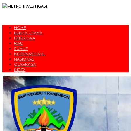
HOME
BERITA UTAMA
PERISTIWA
RIAU
SUMUT
INTERNASIONAL
NASIONAL
OLAHRAGA
INDEX