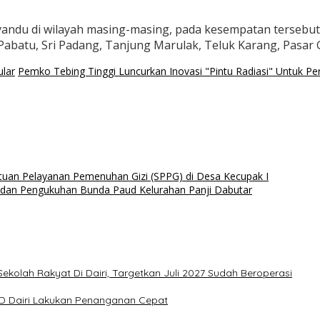
ndu di wilayah masing-masing, pada kesempatan tersebut
batu, Sri Padang, Tanjung Marulak, Teluk Karang, Pasar Ga
lar
Pemko Tebing Tinggi Luncurkan Inovasi "Pintu Radiasi" Untuk P
tuan Pelayanan Pemenuhan Gizi (SPPG) di Desa Kecupak I
K dan Pengukuhan Bunda Paud Kelurahan Panji Dabutar
olah Rakyat Di Dairi, Targetkan Juli 2027 Sudah Beroperasi
BD Dairi Lakukan Penanganan Cepat