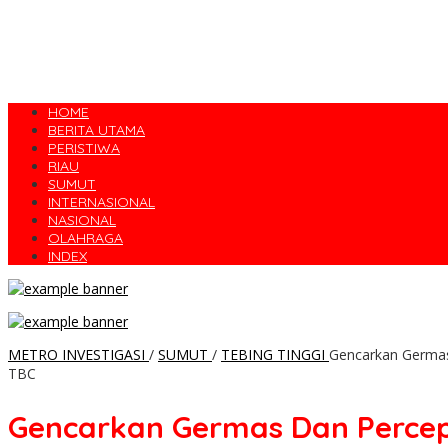
HOME
BERITA UTAMA
PERISTIWA
RIAU
SUMUT
INTERNASIONAL
NASIONAL
OLAHRAGA
INDEX
METRO INVESTIGASI
/
SUMUT
/
TEBING TINGGI
Gencarkan Germas 
TBC
Gencarkan Germas Dan Percep