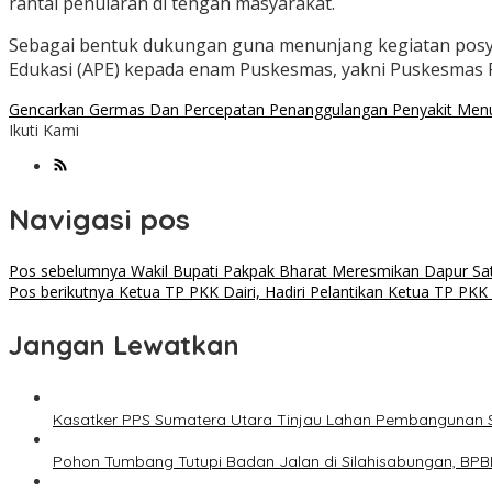
rantai penularan di tengah masyarakat.
Sebagai bentuk dukungan guna menunjang kegiatan posya
Edukasi (APE) kepada enam Puskesmas, yakni Puskesmas Pa
Gencarkan Germas Dan Percepatan Penanggulangan Penyakit Menu
Ikuti Kami
Navigasi pos
Pos sebelumnya
Wakil Bupati Pakpak Bharat Meresmikan Dapur Sa
Pos berikutnya
Ketua TP PKK Dairi, Hadiri Pelantikan Ketua TP PK
Jangan Lewatkan
Kasatker PPS Sumatera Utara Tinjau Lahan Pembangunan Sek
Pohon Tumbang Tutupi Badan Jalan di Silahisabungan, BP