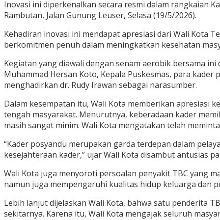
Inovasi ini diperkenalkan secara resmi dalam rangkaian
Rambutan, Jalan Gunung Leuser, Selasa (19/5/2026).
Kehadiran inovasi ini mendapat apresiasi dari Wali Kota
berkomitmen penuh dalam meningkatkan kesehatan masya
Kegiatan yang diawali dengan senam aerobik bersama ini d
Muhammad Hersan Koto, Kepala Puskesmas, para kader po
menghadirkan dr. Rudy Irawan sebagai narasumber.
Dalam kesempatan itu, Wali Kota memberikan apresiasi k
tengah masyarakat. Menurutnya, keberadaan kader memili
masih sangat minim. Wali Kota mengatakan telah meminta 
“Kader posyandu merupakan garda terdepan dalam pelaya
kesejahteraan kader,” ujar Wali Kota disambut antusias pa
Wali Kota juga menyoroti persoalan penyakit TBC yang m
namun juga mempengaruhi kualitas hidup keluarga dan pr
Lebih lanjut dijelaskan Wali Kota, bahwa satu penderita 
sekitarnya. Karena itu, Wali Kota mengajak seluruh masy