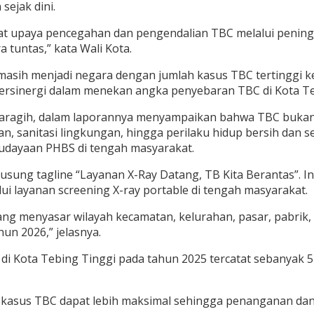
sejak dini.
t upaya pencegahan dan pengendalian TBC melalui pening
 tuntas,” kata Wali Kota.
sih menjadi negara dengan jumlah kasus TBC tertinggi kedu
bersinergi dalam menekan angka penyebaran TBC di Kota Te
ri Saragih, dalam laporannya menyampaikan bahwa TBC bukan
an, sanitasi lingkungan, hingga perilaku hidup bersih dan 
budayaan PHBS di tengah masyarakat.
usung tagline “Layanan X-Ray Datang, TB Kita Berantas”. I
 layanan screening X-ray portable di tengah masyarakat.
yang menyasar wilayah kecamatan, kelurahan, pasar, pabrik
un 2026,” jelasnya.
di Kota Tebing Tinggi pada tahun 2025 tercatat sebanyak 5
n kasus TBC dapat lebih maksimal sehingga penanganan da