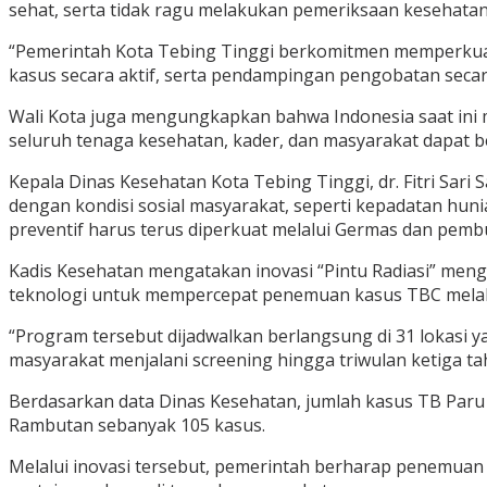
sehat, serta tidak ragu melakukan pemeriksaan kesehatan 
“Pemerintah Kota Tebing Tinggi berkomitmen memperkua
kasus secara aktif, serta pendampingan pengobatan secara
Wali Kota juga mengungkapkan bahwa Indonesia saat ini ma
seluruh tenaga kesehatan, kader, dan masyarakat dapat 
Kepala Dinas Kesehatan Kota Tebing Tinggi, dr. Fitri Sa
dengan kondisi sosial masyarakat, seperti kepadatan huni
preventif harus terus diperkuat melalui Germas dan pem
Kadis Kesehatan mengatakan inovasi “Pintu Radiasi” meng
teknologi untuk mempercepat penemuan kasus TBC melalui
“Program tersebut dijadwalkan berlangsung di 31 lokasi 
masyarakat menjalani screening hingga triwulan ketiga tah
Berdasarkan data Dinas Kesehatan, jumlah kasus TB Paru 
Rambutan sebanyak 105 kasus.
Melalui inovasi tersebut, pemerintah berharap penemua