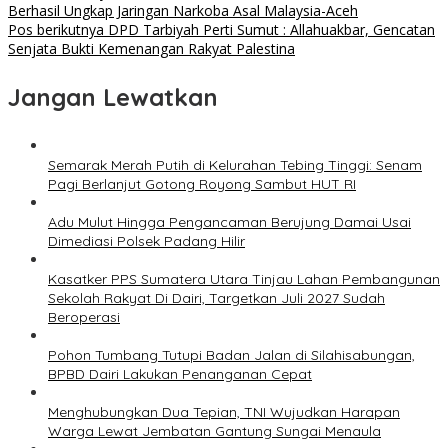
Berhasil Ungkap Jaringan Narkoba Asal Malaysia-Aceh
Pos berikutnya
DPD Tarbiyah Perti Sumut : Allahuakbar, Gencatan
Senjata Bukti Kemenangan Rakyat Palestina
Jangan Lewatkan
Semarak Merah Putih di Kelurahan Tebing Tinggi: Senam
Pagi Berlanjut Gotong Royong Sambut HUT RI
Adu Mulut Hingga Pengancaman Berujung Damai Usai
Dimediasi Polsek Padang Hilir
Kasatker PPS Sumatera Utara Tinjau Lahan Pembangunan
Sekolah Rakyat Di Dairi, Targetkan Juli 2027 Sudah
Beroperasi
Pohon Tumbang Tutupi Badan Jalan di Silahisabungan,
BPBD Dairi Lakukan Penanganan Cepat
Menghubungkan Dua Tepian, TNI Wujudkan Harapan
Warga Lewat Jembatan Gantung Sungai Menaula