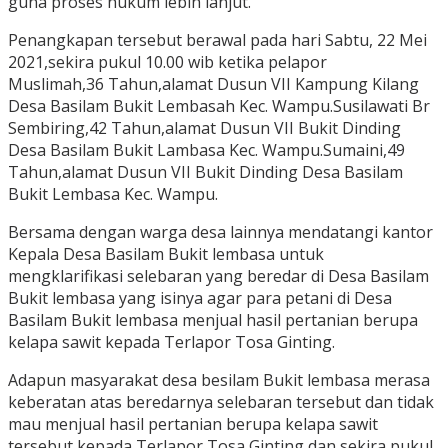
guna proses hukum lebih lanjut.
Penangkapan tersebut berawal pada hari Sabtu, 22 Mei
2021,sekira pukul 10.00 wib ketika pelapor
Muslimah,36 Tahun,alamat Dusun VII Kampung Kilang
Desa Basilam Bukit Lembasah Kec. Wampu.Susilawati Br
Sembiring,42 Tahun,alamat Dusun VII Bukit Dinding
Desa Basilam Bukit Lambasa Kec. Wampu.Sumaini,49
Tahun,alamat Dusun VII Bukit Dinding Desa Basilam
Bukit Lembasa Kec. Wampu.
Bersama dengan warga desa lainnya mendatangi kantor
Kepala Desa Basilam Bukit lembasa untuk
mengklarifikasi selebaran yang beredar di Desa Basilam
Bukit lembasa yang isinya agar para petani di Desa
Basilam Bukit lembasa menjual hasil pertanian berupa
kelapa sawit kepada Terlapor Tosa Ginting.
Adapun masyarakat desa besilam Bukit lembasa merasa
keberatan atas beredarnya selebaran tersebut dan tidak
mau menjual hasil pertanian berupa kelapa sawit
tersebut kepada Terlapor Tosa Ginting dan sekira pukul