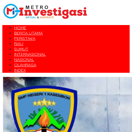
HOME
BERITA UTAMA
PERISTIWA
RIAU
SUMUT
INTERNASIONAL
NASIONAL
OLAHRAGA
INDEX