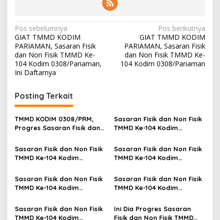
e
s
n
N
Pos sebelumnya
Pos berikutnya
y
GIAT TMMD KODIM
GIAT TMMD KODIM
a
a
PARIAMAN, Sasaran Fisik
PARIAMAN, Sasaran Fisik
v
dan Non Fisik TMMD Ke-
dan Non Fisik TMMD Ke-
104 Kodim 0308/Pariaman,
104 Kodim 0308/Pariaman
i
Ini Daftarnya
g
Posting Terkait
a
s
TMMD KODIM 0308/PRM,
Sasaran Fisik dan Non Fisik
i
Progres Sasaran Fisik dan
TMMD Ke-104 Kodim
p
Non Fisik TMMD Ke-104
0308/Pariaman, Ini
Kodim 0308/Pariaman
Daftarnya
Sasaran Fisik dan Non Fisik
Sasaran Fisik dan Non Fisik
o
TMMD Ke-104 Kodim
TMMD Ke-104 Kodim
s
0308/Pariaman, Ini
0308/Pariaman, Ini Dia
Daftarnya, Dalam Kegiatan
Progresnya
Sasaran Fisik dan Non Fisik
Sasaran Fisik dan Non Fisik
TMMD KODIM PARIAMAN
TMMD Ke-104 Kodim
TMMD Ke-104 Kodim
0308/Pariaman, Ini Dia
0308/Pariaman
Progresnya, Dalam
Sasaran Fisik dan Non Fisik
Ini Dia Progres Sasaran
Kegiatan TMMD KODIM
TMMD Ke-104 Kodim
Fisik dan Non Fisik TMMD