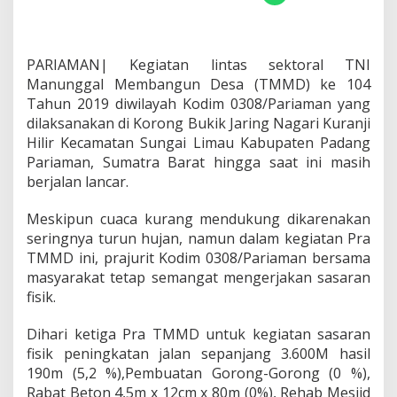
D
I
M
P
PARIAMAN| Kegiatan lintas sektoral TNI
A
Manunggal Membangun Desa (TMMD) ke 104
R
Tahun 2019 diwilayah Kodim 0308/Pariaman yang
I
A
dilaksanakan di Korong Bukik Jaring Nagari Kuranji
M
Hilir Kecamatan Sungai Limau Kabupaten Padang
A
Pariaman, Sumatra Barat hingga saat ini masih
N
berjalan lancar.
,
S
a
Meskipun cuaca kurang mendukung dikarenakan
s
seringnya turun hujan, namun dalam kegiatan Pra
a
TMMD ini, prajurit Kodim 0308/Pariaman bersama
r
masyarakat tetap semangat mengerjakan sasaran
a
fisik.
n
F
i
Dihari ketiga Pra TMMD untuk kegiatan sasaran
s
fisik peningkatan jalan sepanjang 3.600M hasil
i
190m (5,2 %),Pembuatan Gorong-Gorong (0 %),
k
Rabat Beton 4,5m x 12cm x 80m (0%), Rehab Mesjid
d