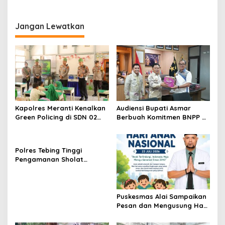
PARIAMAN
0308/Pariaman, Dalam
Ke-104 Kodim
Kegiatan TMMD KODIM
0308/Pariaman
PARIAMAN
Jangan Lewatkan
Kapolres Meranti Kenalkan
Audiensi Bupati Asmar
Green Policing di SDN 02
Berbuah Komitmen BNPP RI
Selatpanjang
Kawal Pembangunan
Kawasan Perbatasan
Meranti
Polres Tebing Tinggi
Pengamanan Sholat
Jumat, Wujudkan Situasi
Aman dan Kondusif
Puskesmas Alai Sampaikan
Pesan dan Mengusung Hari
Anak Nasional 2026