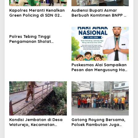
Kapolres Meranti Kenalkan
Audiensi Bupati Asmar
Green Policing di SDN 02
Berbuah Komitmen BNPP RI
Selatpanjang
Kawal Pembangunan
Kawasan Perbatasan
Meranti
Polres Tebing Tinggi
Pengamanan Sholat
Jumat, Wujudkan Situasi
Aman dan Kondusif
Puskesmas Alai Sampaikan
Pesan dan Mengusung Hari
Anak Nasional 2026
Kondisi Jembatan di Desa
Gotong Royong Bersama,
Waturejo, Kecamatan
Polsek Rambutan Juga
Ngantang, Kabupaten
Sampaikan Pesan
Malang Yang
Kamtibmas