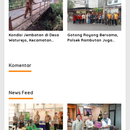
Kondisi Jembatan di Desa
Gotong Royong Bersama,
Waturejo, Kecamatan
Polsek Rambutan Juga
Ngantang, Kabupaten
Sampaikan Pesan
Malang Yang
Kamtibmas
Membahayakan
Komentar
News Feed