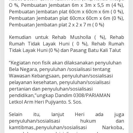
a
O %, Pembuatan Jembatan 6m x 3m x 5,5 m (4 %),
n
Pembuatan Jembatan plat 60cm x 60cm x 6m ( 0 %),
N
Pembuatan Jembatan plat 60cm.x 60cm x 6m (0 %),
o
Pembuatan Jembatan plat 2 x 2 x 7 m ( 0 %)
n
F
i
Kemudian untuk Rehab Musholla ( %), Rehab
s
Rumah Tidak Layak Huni ( 0 %), Rehab Rumah
i
Tidak Layak Huni (0 %) dan Pasang Batu Kali Talut
k
T
“Kegiatan non fisik akan dilaksanakan penyuluhan
M
M
Bela Negara, penyuluhan /sosialisasi tentang
D
Wawasan Kebangsaan, penyuluhan/sosialisasi
K
pelayanan kesehatan, penyuluhan/sosialisasi
e
pertanian dan penyuluhan/sosialisasi
-
1
pendidikan,”ungkap Dandim 0308/PARIAMAN
0
Letkol Arm Heri Pujiyanto. S. Sos.
4
K
Selain itu, lanjut Heri ada juga
o
penyuluhan/sosialisasi hukum dan
d
i
kamtibmas.,penyuluhan/sosialisasi Narkoba.,
m