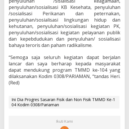
penyuluhan /sisialisasi keagamaan,
0
penyuluhan/sosialisasi KB Kesehata, penyuluhan
3
/sosialisasi Perikanan dan peternakan,
0
penyuluhan/sosialisasi lingkungan hidup dan
8
/
kehutanan, penyuluhan/sosialisasi kegiatan PK,
P
penyuluhan/sosialisasi kegiatan pelayanan publik
a
dan kepebdudukan dan penyuluhan/ sosialisasi
r
bahaya teroris dan paham radikalisme.
i
a
m
“Semoga saja seluruh kegiatan dapat berjalan
a
lancar dan saya berharap kepada masyarakat
n
dapat mendukung program TMMD ke-104 yang
,
dilaksanakan Kodim 0308/PARIAMAN, “tandas Heri.
I
n
(Red)
i
D
i
Ini Dia Progres Sasaran Fisik dan Non Fisik TMMD Ke-1
a
04 Kodim 0308/Pariaman
P
r
o
Ikuti Kami
g
r