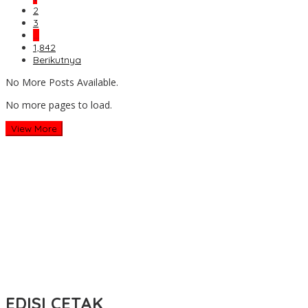
2
3
…
1,842
Berikutnya
No More Posts Available.
No more pages to load.
View More
EDISI CETAK