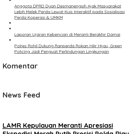
Anggota DPRD Dyan Desmanengsih Ajak Masyarakat
Lebih Melek Perda Lewat Kuis Interaktif pada Sosialisasi
Perda Koperasi & UMKM
Laporan Ujaran Kebencian di Meranti Berakhir Damai
Polres Rohil Dukung Ranperda Rokan Hilir Hijau, Green
Policing Jadi Penguat Perlindungan Lingkungan
Komentar
News Feed
LAMR Kepulauan Meranti Apresiasi
Ekspedisi Merah Putih Presisi Polda Riau