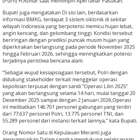
(Purn) H.Asmar saat memimpin Apel Gelar Pasukan.
Bupati juga mengatakan Di sisi lain, berdasarkan
informasi BMKG, terdapat 3 sistem siklonik di sekitar
wilayah Indonesia yang berpotensi memicu hujan lebat,
angin kencang, dan gelombang tinggi. Kondisi tersebut
beriringan dengan prediksi puncak musim hujan yang
diperkirakan berlangsung pada periode November 2025
hingga Februari 2026, sehingga meningkatkan potensi
terjadinya peristiwa bencana alam.
“Sebagai wujud kesiapsiagaan tersebut, Polri dengan
didukung stakeholder terkait menggelar operasi
kepolisian terpusat dengan sandi “Operasi Lilin 2025”
yang akan berlangsung selama 14 hari, mulai tanggal 20
Desember 2025 sampai dengan 2 Januari 2026,Operasi
ini melibatkan 146.701 personel gabungan yang terdiri
dari 77.637 personel Polri, 13.775 personel TNI, dan
55.289 personel dari instansi terkait lainnya,” kata Bupati.
Orang Nomor Satu di Kepulauan Meranti juga
menyampaikan Dalam rangka mendukung pelaksanaan