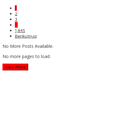
1
2
3
…
1,845
Berikutnya
No More Posts Available.
No more pages to load.
View More