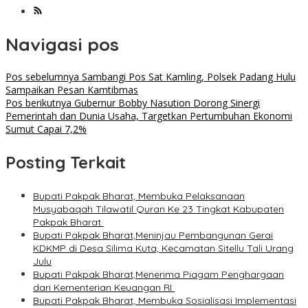
Navigasi pos
Pos sebelumnya
Sambangi Pos Sat Kamling, Polsek Padang Hulu
Sampaikan Pesan Kamtibmas
Pos berikutnya
Gubernur Bobby Nasution Dorong Sinergi
Pemerintah dan Dunia Usaha, Targetkan Pertumbuhan Ekonomi
Sumut Capai 7,2%
Posting Terkait
Bupati Pakpak Bharat, Membuka Pelaksanaan
Musyabaqah Tilawatil Quran Ke 23 Tingkat Kabupaten
Pakpak Bharat
Bupati Pakpak Bharat,Meninjau Pembangunan Gerai
KDKMP di Desa Silima Kuta, Kecamatan Sitellu Tali Urang
Julu
Bupati Pakpak Bharat,Menerima Piagam Penghargaan
dari Kementerian Keuangan RI
Bupati Pakpak Bharat, Membuka Sosialisasi Implementasi