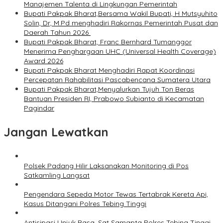
Manajemen Talenta di Lingkungan Pemerintah
Bupati Pakpak Bharat,Bersama Wakil Bupati, H Mutsyuhito
Solin, Dr, M.Pd menghadiri Rakornas Pemerintah Pusat dan
Daerah Tahun 2026
Bupati Pakpak Bharat, Franc Bernhard Tumanggor
Menerima Penghargaan UHC (Universal Health Coverage)
Award 2026
Bupati Pakpak Bharat Menghadiri Rapat Koordinasi
Percepatan Rahabilitasi Pascabencana Sumatera Utara
Bupati Pakpak Bharat,Menyalurkan Tujuh Ton Beras
Bantuan Presiden RI, Prabowo Subianto di Kecamatan
Pagindar
Jangan Lewatkan
Polsek Padang Hilir Laksanakan Monitoring di Pos
Satkamling Langsat
Pengendara Sepeda Motor Tewas Tertabrak Kereta Api,
Kasus Ditangani Polres Tebing Tinggi
Antisipasi Unjuk Rasa, Sat Samapta Polres Tebing Tinggi