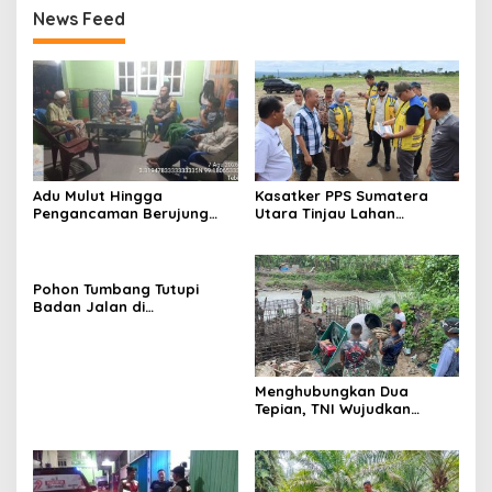
News Feed
Adu Mulut Hingga
Kasatker PPS Sumatera
Pengancaman Berujung
Utara Tinjau Lahan
Damai Usai Dimediasi
Pembangunan Sekolah
Polsek Padang Hilir
Rakyat Di Dairi, Targetkan
Juli 2027 Sudah Beroperasi
Pohon Tumbang Tutupi
Badan Jalan di
Silahisabungan, BPBD Dairi
Lakukan Penanganan
Cepat
Menghubungkan Dua
Tepian, TNI Wujudkan
Harapan Warga Lewat
Jembatan Gantung Sungai
Menaula