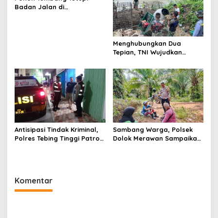
Badan Jalan di
Silahisabungan, BPBD Dairi
Lakukan Penanganan
Cepat
Menghubungkan Dua
Tepian, TNI Wujudkan
Harapan Warga Lewat
Jembatan Gantung Sungai
Menaula
Antisipasi Tindak Kriminal,
Sambang Warga, Polsek
Polres Tebing Tinggi Patroli
Dolok Merawan Sampaikan
Perintis Presisi dan
Imbauan Kamtibmas di
Stasioner
Desa Mainu Tengah
Komentar