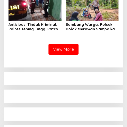
Antisipasi Tindak Kriminal,
Sambang Warga, Polsek
Polres Tebing Tinggi Patroli
Dolok Merawan Sampaikan
Perintis Presisi dan
Imbauan Kamtibmas di
Stasioner
Desa Mainu Tengah
View More