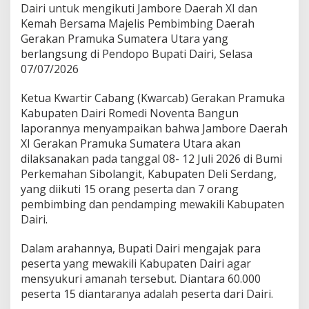
Dairi untuk mengikuti Jambore Daerah XI dan
k
a
Kemah Bersama Majelis Pembimbing Daerah
D
Gerakan Pramuka Sumatera Utara yang
a
berlangsung di Pendopo Bupati Dairi, Selasa
i
07/07/2026
r
i
M
Ketua Kwartir Cabang (Kwarcab) Gerakan Pramuka
e
Kabupaten Dairi Romedi Noventa Bangun
n
laporannya menyampaikan bahwa Jambore Daerah
u
XI Gerakan Pramuka Sumatera Utara akan
j
dilaksanakan pada tanggal 08- 12 Juli 2026 di Bumi
u
J
Perkemahan Sibolangit, Kabupaten Deli Serdang,
a
yang diikuti 15 orang peserta dan 7 orang
m
pembimbing dan pendamping mewakili Kabupaten
b
Dairi.
o
r
e
Dalam arahannya, Bupati Dairi mengajak para
D
peserta yang mewakili Kabupaten Dairi agar
a
mensyukuri amanah tersebut. Diantara 60.000
e
peserta 15 diantaranya adalah peserta dari Dairi.
r
a