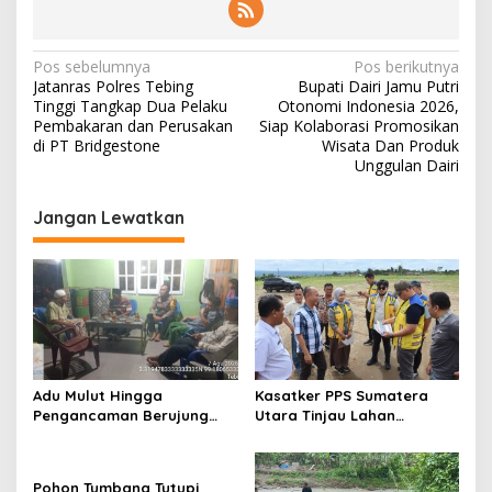
N
Pos sebelumnya
Pos berikutnya
Jatanras Polres Tebing
Bupati Dairi Jamu Putri
a
Tinggi Tangkap Dua Pelaku
Otonomi Indonesia 2026,
v
Pembakaran dan Perusakan
Siap Kolaborasi Promosikan
di PT Bridgestone
Wisata Dan Produk
i
Unggulan Dairi
g
Jangan Lewatkan
a
s
i
p
o
s
Adu Mulut Hingga
Kasatker PPS Sumatera
Pengancaman Berujung
Utara Tinjau Lahan
Damai Usai Dimediasi
Pembangunan Sekolah
Polsek Padang Hilir
Rakyat Di Dairi, Targetkan
Juli 2027 Sudah Beroperasi
Pohon Tumbang Tutupi