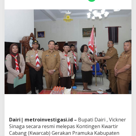
i
R
e
s
m
i
L
e
p
a
s
K
o
n
t
i
n
g
e
n
P
r
Dairi| metroinvestigasi.id –
Bupati Dairi , Vickner
a
Sinaga secara resmi melepas Kontingen Kwartir
m
Cabang (Kwarcab) Gerakan Pramuka Kabupaten
u