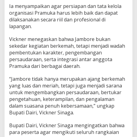
h
Ia menyampaikan agar persiapan dan tata kelola
X
organisasi Pramuka harus lebih baik dan dapat
I
dilaksanakan secara riil dan profesional di
S
lapangan.
u
m
u
Vickner menegaskan bahwa Jambore bukan
t
sekedar kegiatan berkemah, tetapi menjadi wadah
pembentukan karakter, pengembangan
persaudaraan, serta integrasi antar anggota
Pramuka dari berbagai daerah.
“Jambore tidak hanya merupakan ajang berkemah
yang luas dan meriah, tetapi juga menjadi sarana
untuk mengembangkan persaudaraan, bertukar
pengetahuan, keterampilan, dan pengalaman
dalam suasana penuh kebersamaan,” ungkap
Bupati Dairi, Vickner Sinaga.
Bupati Dairi, Vickner Sinaga mengingatkan bahwa
para peserta agar mengikuti seluruh rangkaian