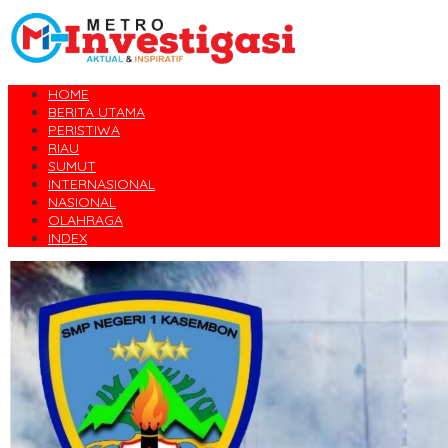
HOME
BERITA UTAMA
PERISTIWA
RIAU
SUMUT
INTERNASIONAL
NASIONAL
OLAHRAGA
INDEX