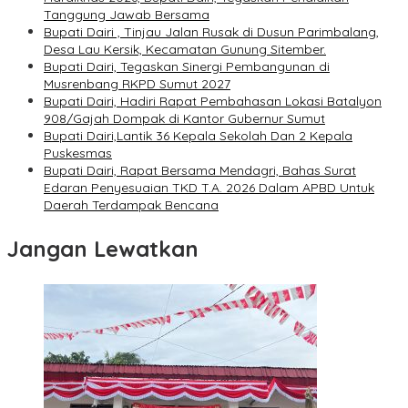
Tanggung Jawab Bersama
Bupati Dairi , Tinjau Jalan Rusak di Dusun Parimbalang,
Desa Lau Kersik, Kecamatan Gunung Sitember.
Bupati Dairi, Tegaskan Sinergi Pembangunan di
Musrenbang RKPD Sumut 2027
Bupati Dairi, Hadiri Rapat Pembahasan Lokasi Batalyon
908/Gajah Dompak di Kantor Gubernur Sumut
Bupati Dairi,Lantik 36 Kepala Sekolah Dan 2 Kepala
Puskesmas
Bupati Dairi, Rapat Bersama Mendagri, Bahas Surat
Edaran Penyesuaian TKD T.A. 2026 Dalam APBD Untuk
Daerah Terdampak Bencana
Jangan Lewatkan