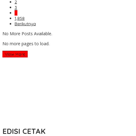
2
3
…
1,858
Berikutnya
No More Posts Available.
No more pages to load.
View More
EDISI CETAK