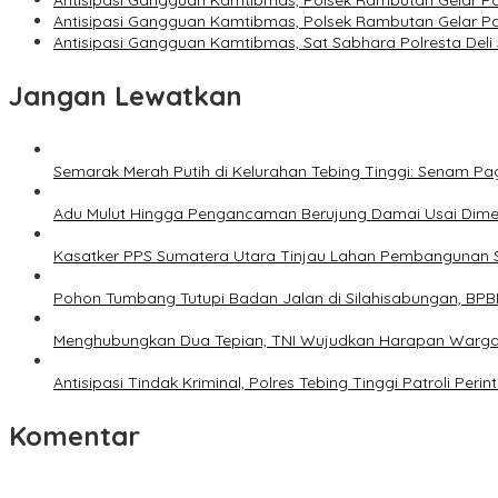
Antisipasi Gangguan Kamtibmas, Polsek Rambutan Gelar Patr
Antisipasi Gangguan Kamtibmas, Polsek Rambutan Gelar Patr
Antisipasi Gangguan Kamtibmas, Sat Sabhara Polresta Deli 
Jangan Lewatkan
Semarak Merah Putih di Kelurahan Tebing Tinggi: Senam P
Adu Mulut Hingga Pengancaman Berujung Damai Usai Dimedi
Kasatker PPS Sumatera Utara Tinjau Lahan Pembangunan Sek
Pohon Tumbang Tutupi Badan Jalan di Silahisabungan, BP
Menghubungkan Dua Tepian, TNI Wujudkan Harapan Warga
Antisipasi Tindak Kriminal, Polres Tebing Tinggi Patroli Perint
Komentar