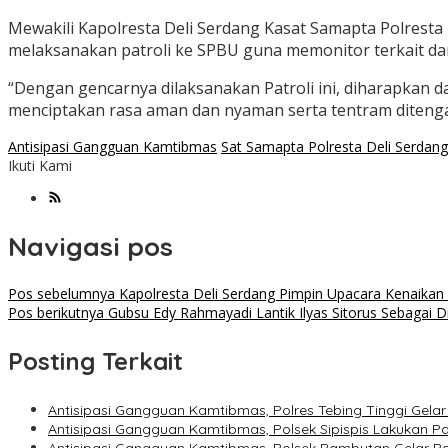
Mewakili Kapolresta Deli Serdang Kasat Samapta Polresta 
melaksanakan patroli ke SPBU guna memonitor terkait da
“Dengan gencarnya dilaksanakan Patroli ini, diharapkan 
menciptakan rasa aman dan nyaman serta tentram ditengah
Antisipasi Gangguan Kamtibmas
Sat Samapta Polresta Deli Serdan
Ikuti Kami
Navigasi pos
Pos sebelumnya
Kapolresta Deli Serdang Pimpin Upacara Kenaikan P
Pos berikutnya
Gubsu Edy Rahmayadi Lantik Ilyas Sitorus Sebagai
Posting Terkait
Antisipasi Gangguan Kamtibmas, Polres Tebing Tinggi Gelar 
Antisipasi Gangguan Kamtibmas, Polsek Sipispis Lakukan Pat