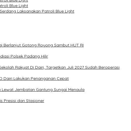
oli Blue Light
oli Blue Light
Serdang Laksanakan Patroli Blue Light
agi Berlanjut Gotong Royong Sambut HUT RI
asi Polsek Padang Hilir
olah Rakyat Di Dairi, Targetkan Juli 2027 Sudah Beroperasi
BD Dairi Lakukan Penanganan Cepat
 Lewat Jembatan Gantung Sungai Menaula
is Presisi dan Stasioner