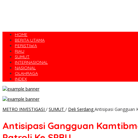
HOME
BERITA UTAMA
PERISTIWA
RIAU
SUMUT
INTERNASIONAL
NASIONAL
OLAHRAGA
INDEX
METRO INVESTIGASI
/
SUMUT
/
Deli Serdang
Antisipasi Gangguan 
Antisipasi Gangguan Kamtibm
Patroli Ke SPBU