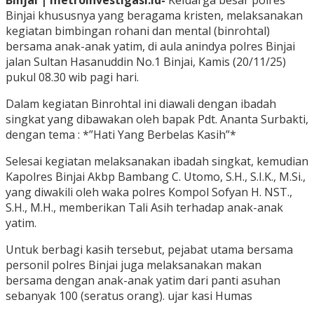
Binjai | metroinvestigasi.id-
Keluarga besar polres
Binjai khususnya yang beragama kristen, melaksanakan
kegiatan bimbingan rohani dan mental (binrohtal)
bersama anak-anak yatim, di aula anindya polres Binjai
jalan Sultan Hasanuddin No.1 Binjai, Kamis (20/11/25)
pukul 08.30 wib pagi hari.
Dalam kegiatan Binrohtal ini diawali dengan ibadah
singkat yang dibawakan oleh bapak Pdt. Ananta Surbakti,
dengan tema : *”Hati Yang Berbelas Kasih”*
Selesai kegiatan melaksanakan ibadah singkat, kemudian
Kapolres Binjai Akbp Bambang C. Utomo, S.H., S.I.K., M.Si.,
yang diwakili oleh waka polres Kompol Sofyan H. NST.,
S.H., M.H., memberikan Tali Asih terhadap anak-anak
yatim.
Untuk berbagi kasih tersebut, pejabat utama bersama
personil polres Binjai juga melaksanakan makan
bersama dengan anak-anak yatim dari panti asuhan
sebanyak 100 (seratus orang). ujar kasi Humas