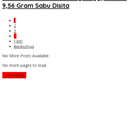
9,56 Gram Sabu Disita
1
2
3
…
1,841
Berikutnya
No More Posts Available.
No more pages to load.
View More