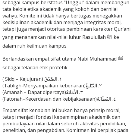
sebagai kampus berstatus “Unggul” dalam membangun
tata kelola etika akademik yang kokoh dan bernilai
wahyu. Komite ini tidak hanya bertugas menegakkan
kedisiplinan akademik dan menjaga integritas moral,
tetapi juga menjadi otoritas pembinaan karakter Qur’ani
yang menanamkan nilai-nilai luhur Rasulullah ﷺ ke
dalam ruh keilmuan kampus.
Berlandaskan empat sifat utama Nabi Muhammad ﷺ
sebagai teladan etik profetik:
( Sidq – Kejujuran) ١. الصِّدْقُ
(Tabligh-Menyampaikan kebenaran)٢. التَّبْلِيغُ
(Amanah – Dapat dipercaya)٣. الأَمَانَةُ
(Fatonah–Kecerdasan dan kebijaksanaan)٤. الفَطَانَةُ
Empat sifat kenabian ini bukan hanya prinsip moral,
tetapi menjadi fondasi kepemimpinan akademik dan
pembudayaan nilai dalam seluruh aktivitas pendidikan,
penelitian, dan pengabdian. Komitmen ini berpijak pada