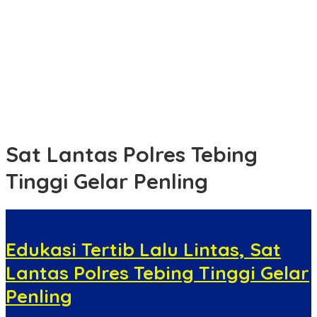
Pengondisian Siswa MTs AL-QOMAR Damarwulan Untuk Latihan
Baris-Berbaris Bersama Koramil Kepung
LAMR Kepulauan Meranti Apresiasi Ekspedisi Merah Putih Presisi
Polda Riau yang Bernuansa Melayu
Pengendara Sepeda Motor Tewas Tertabrak Kereta Api, Kasus
Ditangani Polres Tebing Tinggi
Sat Lantas Polres Tebing
Tinggi Gelar Penling
Edukasi Tertib Lalu Lintas, Sat
Lantas Polres Tebing Tinggi Gelar
Penling