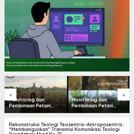
«
»
Monitoring dan
Monitoring dan
Pembinaan Petani
Pembinaan Petani
Jagung Manis Desa
Jagung Manis Desa
Tanjung Pranap
Tanjung
Rekonstruksi Teologi Teosentris–Antroposentris :
“Membangunkan” Transmisi Komunikasi Teologi
Peradaban Abad Ke-21