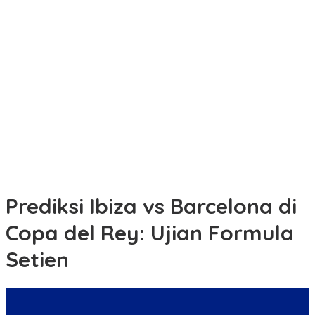
Kejaksaan Negeri
Subuh Keliling, Polsek Bukit Kapur Perkuat Silaturahmi dan Serap
Aspirasi Jamaah
Sambang Warga, Polsek Dolok Merawan Sampaikan Imbauan
Kamtibmas di Desa Mainu Tengah
Mantan Wakil Ketua DPRD Riau Dukung Penuh Penerbitan Buku
Sejarah Perjuangan Lahirnya Kabupaten Kepulauan Meranti
Pengedar Narkoba Diamankan Sat Resnarkoba Polres Tebing
Tinggi, Barbut 9,56 Gram Sabu Disita
Prediksi Ibiza vs Barcelona di
Copa del Rey: Ujian Formula
Setien