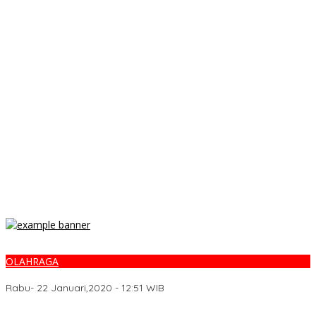
OLAHRAGA
Prediksi Ibiza vs Barcelona di Copa del Rey: Ujian Formula Setien
Rabu- 22 Januari,2020 - 12:51 WIB
Kantor PUPR dan Sekda Kabupaten Pamekasan Digeledah oleh