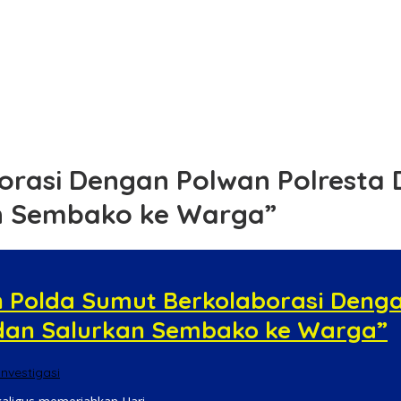
t Jembatan Gantung Sungai Menaula
sisi dan Stasioner
ejaksaan Negeri
 Aspirasi Jamaah
tibmas di Desa Mainu Tengah
orasi Dengan Polwan Polresta 
an Sembako ke Warga”
 Polda Sumut Berkolaborasi Denga
 dan Salurkan Sembako ke Warga”
Investigasi