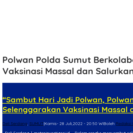
Menghubungkan Dua Tepian, TNI Wujudkan Harapan Warga Lewa
Antisipasi Tindak Kriminal, Polres Tebing Tinggi Patroli Perintis Pre
Kantor PUPR dan Sekda Kabupaten Pamekasan Digeledah oleh K
Subuh Keliling, Polsek Bukit Kapur Perkuat Silaturahmi dan Serap
Sambang Warga, Polsek Dolok Merawan Sampaikan Imbauan Kam
Polwan Polda Sumut Berkolab
Vaksinasi Massal dan Salurk
“Sambut Hari Jadi Polwan, Polwan
Selenggarakan Vaksinasi Massal
Deli Serdang
,
SUMUT
|
Kamis- 28 Juli,2022 - 20:50 WIB
oleh
Redaksi 