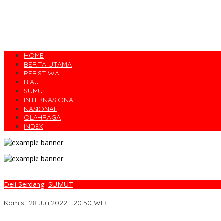
HOME
BERITA UTAMA
PERISTIWA
RIAU
SUMUT
INTERNASIONAL
NASIONAL
OLAHRAGA
INDEX
Deli Serdang
,
SUMUT
“Sambut Hari Jadi Polwan, Polwan Polda Sumut Berkolaborasi De
Kamis- 28 Juli,2022 - 20:50 WIB