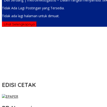
Deli Serdang | metroinvestigasi.id – Dalam rangka menyambut se
Tidak Ada Lagi Postingan yang Tersedia.
Tidak ada lagi halaman untuk dimuat.
Lihat Selengkapnya
EDISI CETAK