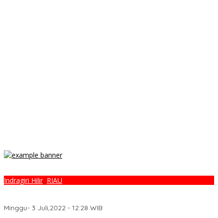
Indragiri Hilir
,
RIAU
“PRIHATIN,” Kuasa Hukum IMA Menilai Penahanan Yang Dilakukan
Kejari Inhil Tidak Tepat
Minggu- 3 Juli,2022 - 12:28 WIB