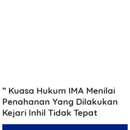
SMKN Wonosalam,Kabupaten Jombang Mengucapkan “selamat
hari ulang tahun(Hut RI)) yang ke-81”
Laporan Ujaran Kebencian di Meranti Berakhir Damai
Adu Mulut Hingga Pengancaman Berujung Damai Usai Dimediasi
Polsek Padang Hilir
Polres Rohil Dukung Ranperda Rokan Hilir Hijau, Green Policing
Jadi Penguat Perlindungan Lingkungan
Revitalisasi Sekolah di Kepulauan Meranti Capai 97 Sekolah,
Sebanyak 33 Sekolah Sudah Berjalan dengan Dukungan
Anggaran Rp18 Miliar
” Kuasa Hukum IMA Menilai
Penahanan Yang Dilakukan
Kejari Inhil Tidak Tepat