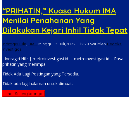
“PRIHATIN,” Kuasa Hukum IMA
Menilai Penahanan Yang
Dilakukan Kejari Inhil Tidak Tepat
Indragiri Hilir
,
RIAU
|
Minggu- 3 Juli,2022 - 12:28 WIB
oleh
Redaksi
Investigasi
Indragiri Hilir | metroinvestigasi.id – metroinvestigasi.id – Rasa
prihatin yang menimpa
Tidak Ada Lagi Postingan yang Tersedia.
Tidak ada lagi halaman untuk dimuat.
Lihat Selengkapnya