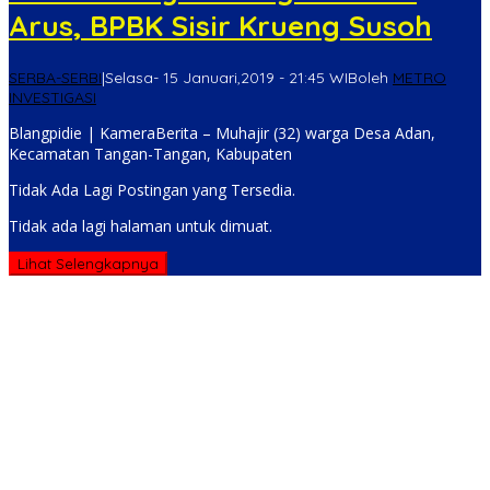
Arus, BPBK Sisir Krueng Susoh
SERBA-SERBI
|
Selasa- 15 Januari,2019 - 21:45 WIB
oleh
METRO
INVESTIGASI
Blangpidie | KameraBerita – Muhajir (32) warga Desa Adan,
Kecamatan Tangan-Tangan, Kabupaten
Tidak Ada Lagi Postingan yang Tersedia.
Tidak ada lagi halaman untuk dimuat.
Lihat Selengkapnya