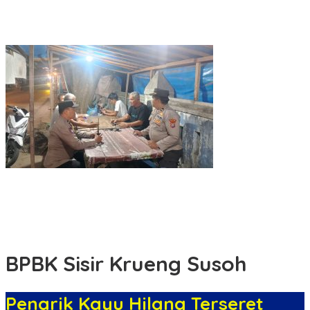
Pria Bawa 1,52 Gram Sabu Ditangkap Sat Resnarkoba Polres
Tebing Tinggi di Bajenis
Polsek Padang Hilir Laksanakan Monitoring di Pos Satkamling
Langsat
Pengondisian Siswa MTs AL-QOMAR Damarwulan Untuk Latihan
Baris-Berbaris Bersama Koramil Kepung
BPBK Sisir Krueng Susoh
Penarik Kayu Hilang Terseret