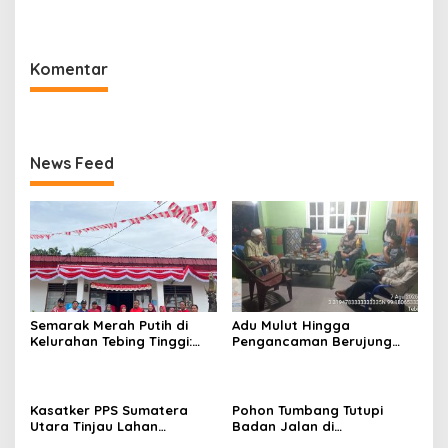
Harapan Warga Lewat
Perintis Presisi dan
Jembatan Gantung Sungai
Stasioner
Menaula
Komentar
News Feed
Semarak Merah Putih di
Adu Mulut Hingga
Kelurahan Tebing Tinggi:
Pengancaman Berujung
Senam Pagi Berlanjut
Damai Usai Dimediasi
Gotong Royong Sambut
Polsek Padang Hilir
HUT RI
Kasatker PPS Sumatera
Pohon Tumbang Tutupi
Utara Tinjau Lahan
Badan Jalan di
Pembangunan Sekolah
Silahisabungan, BPBD Dairi