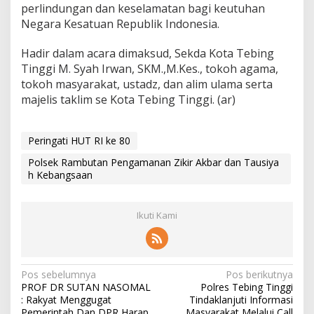
perlindungan dan keselamatan bagi keutuhan
i
y
Negara Kesatuan Republik Indonesia.
a
h
Hadir dalam acara dimaksud, Sekda Kota Tebing
K
Tinggi M. Syah Irwan, SKM.,M.Kes., tokoh agama,
e
tokoh masyarakat, ustadz, dan alim ulama serta
b
a
majelis taklim se Kota Tebing Tinggi. (ar)
n
g
s
Peringati HUT RI ke 80
a
a
Polsek Rambutan Pengamanan Zikir Akbar dan Tausiya
n
h Kebangsaan
Ikuti Kami
N
Pos sebelumnya
Pos berikutnya
PROF DR SUTAN NASOMAL
Polres Tebing Tinggi
a
: Rakyat Menggugat
Tindaklanjuti Informasi
Pemerintah Dan DPR Harap
Masyarakat Melalui Call