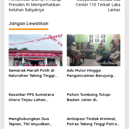
v
Presiden RI Memperhatikan
Center 110 Terkait Laka
i
Keluhan Rakyatnya
Lantas
g
Jangan Lewatkan
a
s
i
p
o
s
Semarak Merah Putih di
Adu Mulut Hingga
Kelurahan Tebing Tinggi:
Pengancaman Berujung
Senam Pagi Berlanjut
Damai Usai Dimediasi
Gotong Royong Sambut
Polsek Padang Hilir
HUT RI
Kasatker PPS Sumatera
Pohon Tumbang Tutupi
Utara Tinjau Lahan
Badan Jalan di
Pembangunan Sekolah
Silahisabungan, BPBD Dairi
Rakyat Di Dairi, Targetkan
Lakukan Penanganan
Juli 2027 Sudah Beroperasi
Cepat
Menghubungkan Dua
Antisipasi Tindak Kriminal,
Tepian, TNI Wujudkan
Polres Tebing Tinggi Patroli