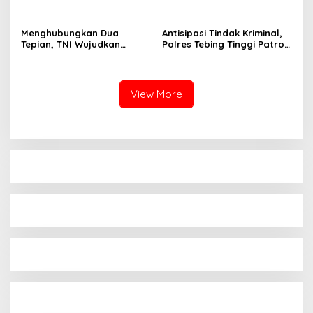
Rakyat Di Dairi, Targetkan
Lakukan Penanganan
Juli 2027 Sudah Beroperasi
Cepat
Menghubungkan Dua
Antisipasi Tindak Kriminal,
Tepian, TNI Wujudkan
Polres Tebing Tinggi Patroli
Harapan Warga Lewat
Perintis Presisi dan
Jembatan Gantung Sungai
Stasioner
Menaula
View More