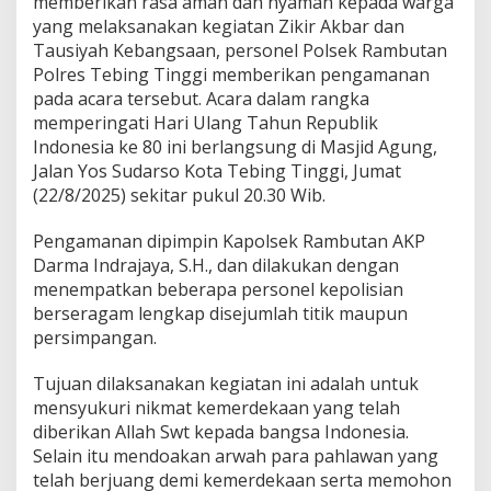
memberikan rasa aman dan nyaman kepada warga
n
yang melaksanakan kegiatan Zikir Akbar dan
g
Tausiyah Kebangsaan, personel Polsek Rambutan
a
m
Polres Tebing Tinggi memberikan pengamanan
a
pada acara tersebut. Acara dalam rangka
n
memperingati Hari Ulang Tahun Republik
a
Indonesia ke 80 ini berlangsung di Masjid Agung,
n
Jalan Yos Sudarso Kota Tebing Tinggi, Jumat
Z
i
(22/8/2025) sekitar pukul 20.30 Wib.
k
i
Pengamanan dipimpin Kapolsek Rambutan AKP
r
Darma Indrajaya, S.H., dan dilakukan dengan
A
menempatkan beberapa personel kepolisian
k
b
berseragam lengkap disejumlah titik maupun
a
persimpangan.
r
d
Tujuan dilaksanakan kegiatan ini adalah untuk
a
mensyukuri nikmat kemerdekaan yang telah
n
T
diberikan Allah Swt kepada bangsa Indonesia.
a
Selain itu mendoakan arwah para pahlawan yang
u
telah berjuang demi kemerdekaan serta memohon
s