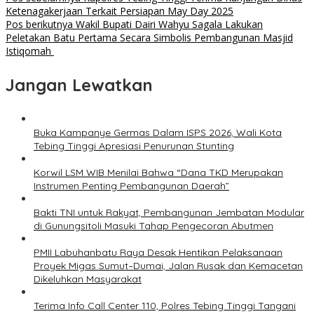
Ketenagakerjaan Terkait Persiapan May Day 2025
Pos berikutnya
Wakil Bupati Dairi Wahyu Sagala Lakukan
Peletakan Batu Pertama Secara Simbolis Pembangunan Masjid
Istiqomah
Jangan Lewatkan
Buka Kampanye Germas Dalam ISPS 2026, Wali Kota
Tebing Tinggi Apresiasi Penurunan Stunting
Korwil LSM WIB Menilai Bahwa “Dana TKD Merupakan
Instrumen Penting Pembangunan Daerah”
Bakti TNI untuk Rakyat, Pembangunan Jembatan Modular
di Gunungsitoli Masuki Tahap Pengecoran Abutmen
PMII Labuhanbatu Raya Desak Hentikan Pelaksanaan
Proyek Migas Sumut–Dumai, Jalan Rusak dan Kemacetan
Dikeluhkan Masyarakat
Terima Info Call Center 110, Polres Tebing Tinggi Tangani